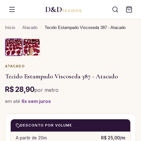
D&D
TECIDOS
Início
/
Atacado
/
Tecido Estampado Viscoseda 387 - Atacado
ATACADO
Tecido Estampado Viscoseda 387 - Atacado
R$ 28,90
por
metro
em até
6
x sem juros
DESCONTO POR VOLUME
A partir de
20
m
R$ 25,00
/
m