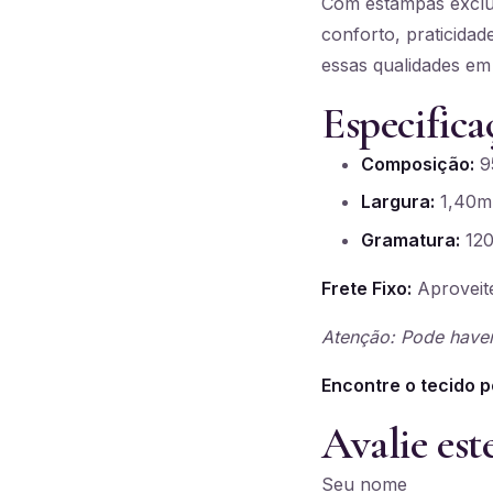
Com estampas exclus
conforto, praticidad
essas qualidades em
Especifica
Composição:
95
Largura:
1,40m
Gramatura:
120
Frete Fixo:
Aproveite
Atenção: Pode haver
Encontre o tecido p
Avalie est
Seu nome