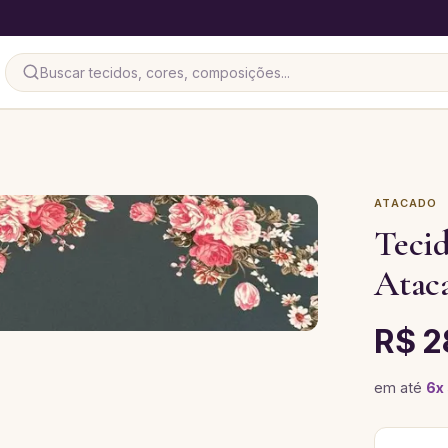
ATACADO
Tecid
Atac
R$ 2
em até
6
x