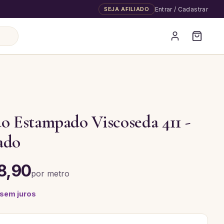
SEJA AFILIADO
Entrar / Cadastrar
o Estampado Viscoseda 411 -
ado
8,90
por
metro
 sem juros