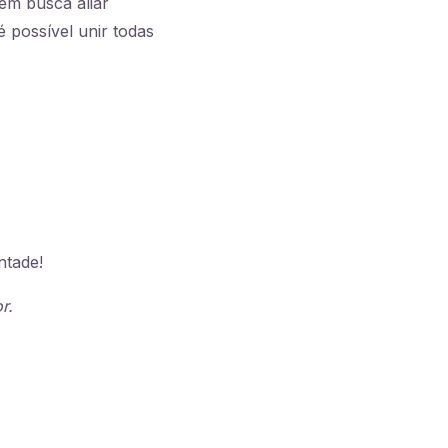
em busca aliar
 possível unir todas
ntade!
r.