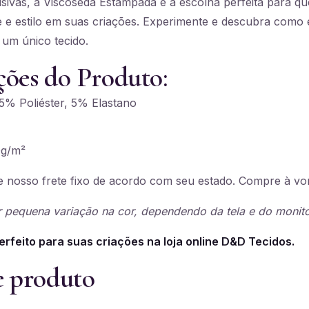
ivas, a Viscoseda Estampada é a escolha perfeita para qu
e e estilo em suas criações. Experimente e descubra como é
 um único tecido.
ções do Produto:
% Poliéster, 5% Elastano
g/m²
 nosso frete fixo de acordo com seu estado. Compre à vo
 pequena variação na cor, dependendo da tela e do monito
erfeito para suas criações na loja online D&D Tecidos.
e produto