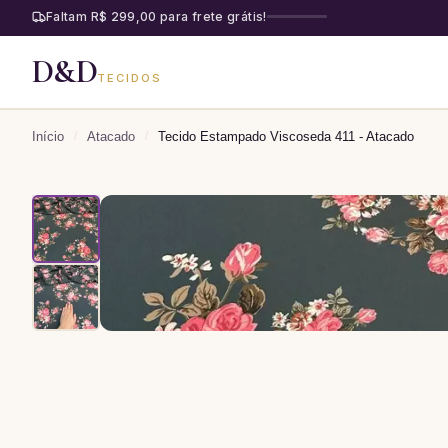
Faltam R$ 299,00 para frete grátis!
D&D
TECIDOS
Início
/
Atacado
/
Tecido Estampado Viscoseda 411 - Atacado