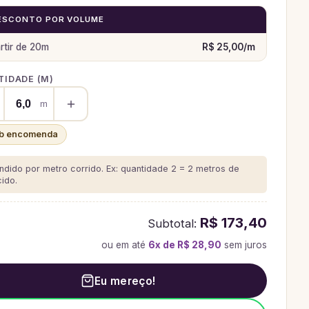
ESCONTO POR VOLUME
rtir de
20
m
R$ 25,00
/
m
IDADE (
M
)
m
b encomenda
ndido por metro corrido. Ex: quantidade 2 = 2 metros de
cido.
R$ 173,40
Subtotal:
ou em até
6
x de
R$ 28,90
sem juros
Eu mereço!