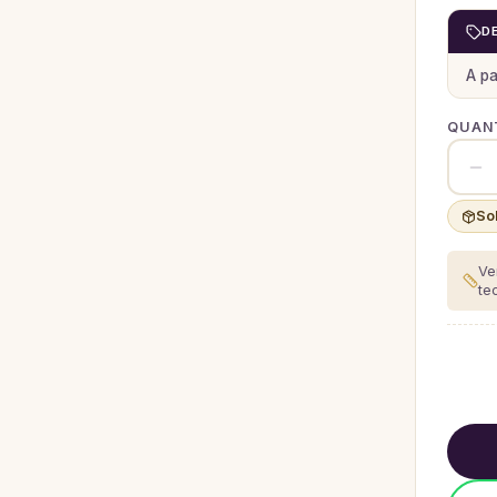
D
A pa
QUANT
So
Ve
te