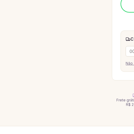
C
Não 
Frete grá
R$ 2