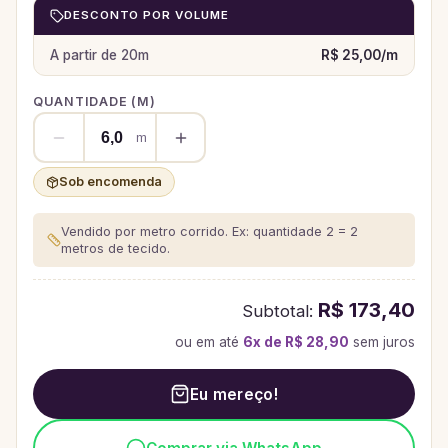
DESCONTO POR VOLUME
A partir de
20
m
R$ 25,00
/
m
QUANTIDADE (
M
)
m
Sob encomenda
Vendido por metro corrido. Ex: quantidade 2 = 2
metros de tecido.
R$ 173,40
Subtotal:
ou em até
6
x de
R$ 28,90
sem juros
Eu mereço!