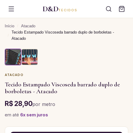
D&D
TECIDOS
Início
/
Atacado
Tecido Estampado Viscoseda barrado duplo de borboletas -
/
Atacado
ATACADO
Tecido Estampado Viscoseda barrado duplo de
borboletas - Atacado
R$ 28,90
por
metro
em até
6
x sem juros