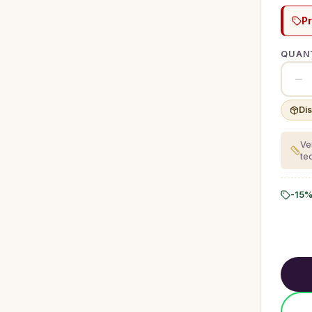
P
QUANT
Di
Ve
te
-15