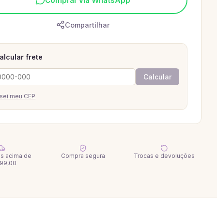
Comprar via WhatsApp
Compartilhar
alcular frete
Calcular
sei meu CEP
tis acima de
Compra segura
Trocas e devoluções
99,00