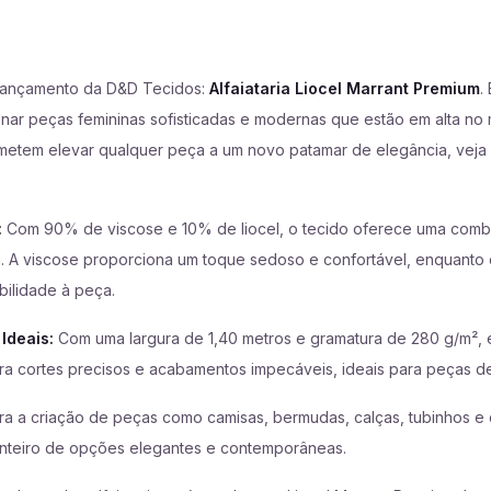
lançamento da D&D Tecidos:
Alfaiataria Liocel Marrant Premium
.
onar peças femininas sofisticadas e modernas que estão em alta n
ometem elevar qualquer peça a um novo patamar de elegância, veja
:
Com 90% de viscose e 10% de liocel, o tecido oferece uma comb
a. A viscose proporciona um toque sedoso e confortável, enquanto o
bilidade à peça.
Ideais:
Com uma largura de 1,40 metros e gramatura de 280 g/m², 
ra cortes precisos e acabamentos impecáveis, ideais para peças de 
ra a criação de peças como camisas, bermudas, calças, tubinhos e 
inteiro de opções elegantes e contemporâneas.