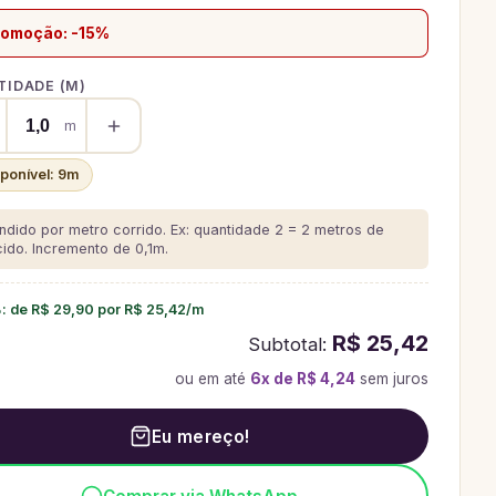
romoção: -15%
IDADE (
M
)
m
sponível:
9
m
ndido por metro corrido. Ex: quantidade 2 = 2 metros de
cido.
Incremento de 0,1m.
%
: de
R$ 29,90
por
R$ 25,42
/
m
R$ 25,42
Subtotal:
ou em até
6
x de
R$ 4,24
sem juros
Eu mereço!