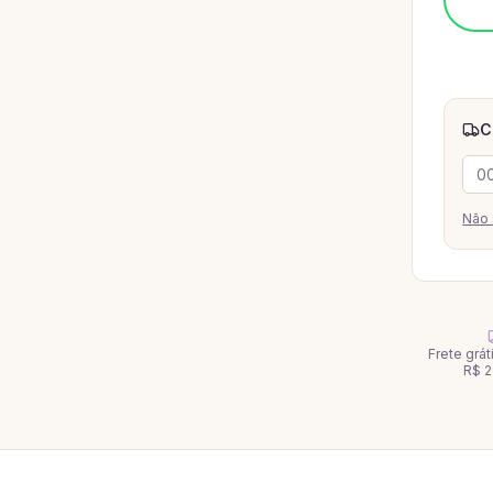
C
Não 
Frete grá
R$ 2