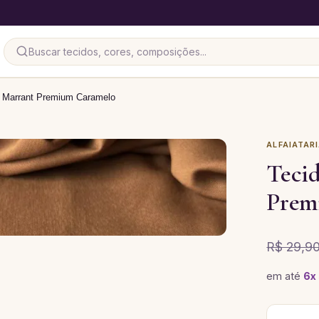
el Marrant Premium Caramelo
ALFAIATAR
Tecid
Prem
R$ 29,9
em até
6
x