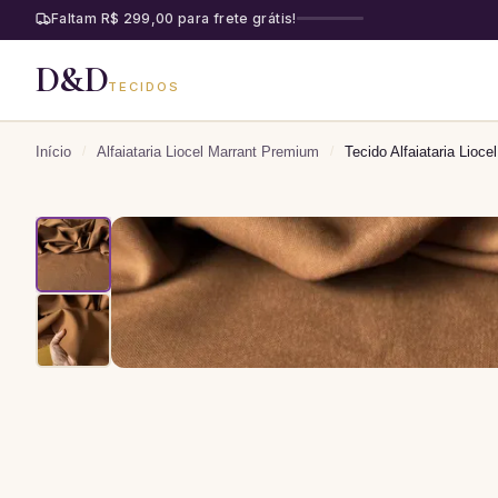
Faltam R$ 299,00 para frete grátis!
D&D
TECIDOS
Início
/
Alfaiataria Liocel Marrant Premium
/
Tecido Alfaiataria Lioc