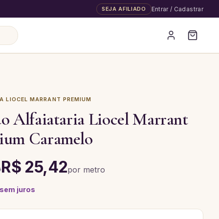
SEJA AFILIADO
Entrar / Cadastrar
IA LIOCEL MARRANT PREMIUM
o Alfaiataria Liocel Marrant
ium Caramelo
R$ 25,42
0
por
metro
 sem juros