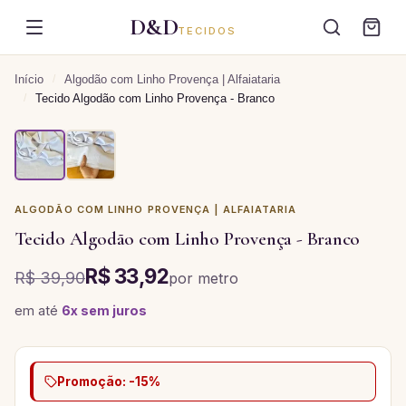
D&D
TECIDOS
Início
/
Algodão com Linho Provença | Alfaiataria
/
Tecido Algodão com Linho Provença - Branco
ALGODÃO COM LINHO PROVENÇA | ALFAIATARIA
Tecido Algodão com Linho Provença - Branco
R$ 33,92
R$ 39,90
por
metro
em até
6
x sem juros
Promoção: -15%