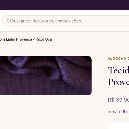
com Linho Provença - Roxo Uva
ALGODÃO C
Teci
Prov
R$ 39,9
em até
6
x