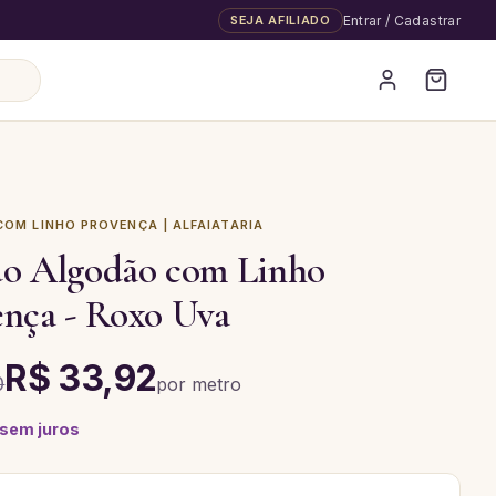
SEJA AFILIADO
Entrar / Cadastrar
OM LINHO PROVENÇA | ALFAIATARIA
do Algodão com Linho
ença - Roxo Uva
R$ 33,92
0
por
metro
 sem juros