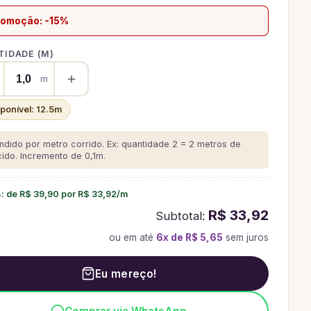
romoção: -15%
IDADE (
M
)
m
sponível:
12.5
m
ndido por metro corrido. Ex: quantidade 2 = 2 metros de
cido.
Incremento de 0,1m.
%
: de
R$ 39,90
por
R$ 33,92
/
m
R$ 33,92
Subtotal:
ou em até
6
x de
R$ 5,65
sem juros
Eu mereço!