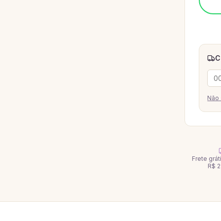
C
Não 
Frete grá
R$ 2