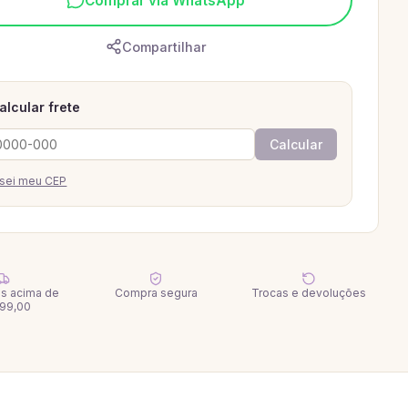
Comprar via WhatsApp
Compartilhar
alcular frete
Calcular
sei meu CEP
tis acima de
Compra segura
Trocas e devoluções
99,00