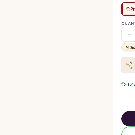
P
QUANT
Di
Ve
te
-15