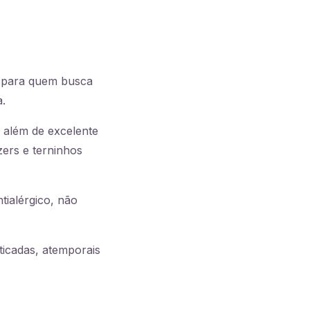
l para quem busca
a.
 além de excelente
zers e terninhos
tialérgico, não
ticadas, atemporais