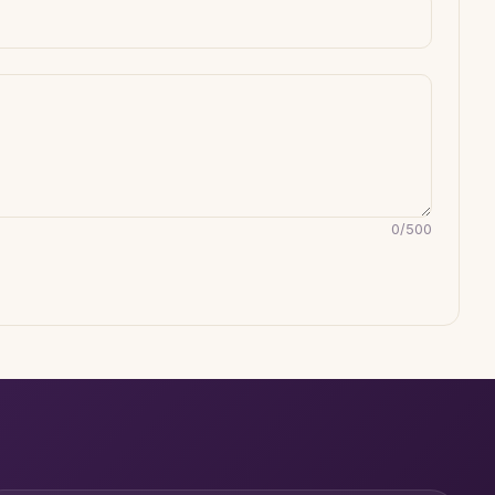
0
/
500