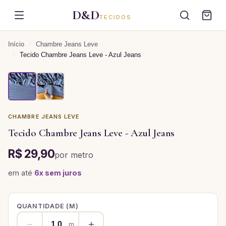
D&D
TECIDOS
Início
/
Chambre Jeans Leve
/
Tecido Chambre Jeans Leve - Azul Jeans
CHAMBRE JEANS LEVE
Tecido Chambre Jeans Leve - Azul Jeans
R$ 29,90
por
metro
em até
6
x sem juros
QUANTIDADE (
M
)
m