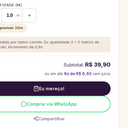
IDADE (
M
)
m
sponível:
20
m
ndido por metro corrido. Ex: quantidade 2 = 2 metros de
cido.
Incremento de 0,1m.
R$ 39,90
Subtotal:
ou em até
6
x de
R$ 6,65
sem juros
Eu mereço!
Comprar via WhatsApp
Compartilhar