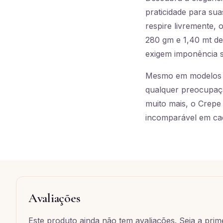
praticidade para su
respire livremente,
280 gm e 1,40 mt de
exigem imponência s
Mesmo em modelos c
qualquer preocupaçã
muito mais, o Crepe
incomparável em cad
Avaliações
Este produto ainda não tem avaliações. Seja a prime