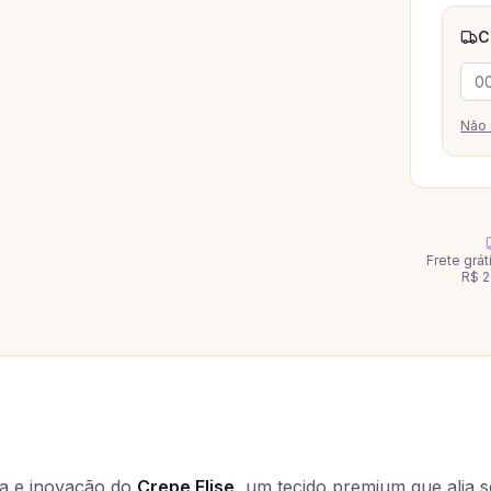
C
Não 
Frete grá
R$ 2
ia e inovação do
Crepe Elise,
um tecido premium que alia so