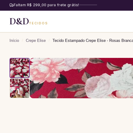
Faltam R$ 299,00 para frete grátis!
D&D
TECIDOS
Início
/
Crepe Elise
/
Tecido Estampado Crepe Elise - Rosas Branc