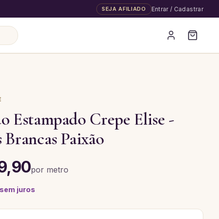
SEJA AFILIADO
Entrar / Cadastrar
E
o Estampado Crepe Elise -
 Brancas Paixão
9,90
por
metro
 sem juros