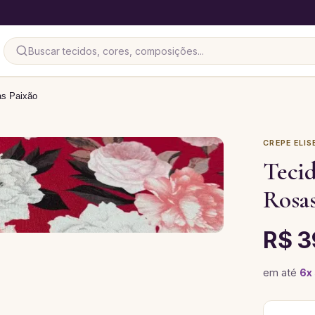
as Paixão
CREPE ELIS
Tecid
Rosas
R$ 3
em até
6
x