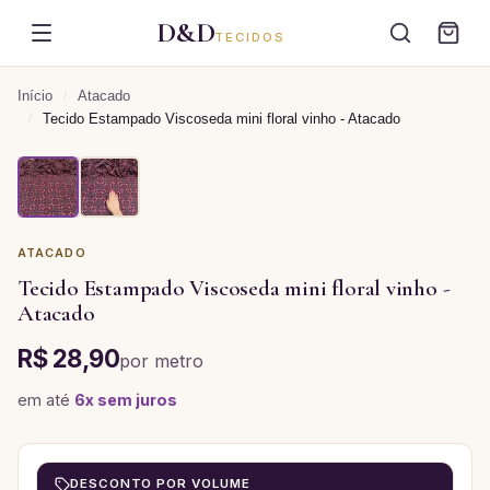
D&D
TECIDOS
Início
/
Atacado
/
Tecido Estampado Viscoseda mini floral vinho - Atacado
ATACADO
Tecido Estampado Viscoseda mini floral vinho -
Atacado
R$ 28,90
por
metro
em até
6
x sem juros
DESCONTO POR VOLUME