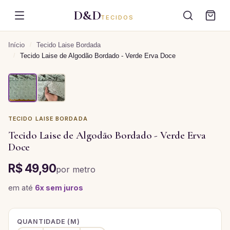
D&D
TECIDOS
Início
/
Tecido Laise Bordada
/
Tecido Laise de Algodão Bordado - Verde Erva Doce
TECIDO LAISE BORDADA
Tecido Laise de Algodão Bordado - Verde Erva
Doce
R$ 49,90
por
metro
em até
6
x sem juros
QUANTIDADE (
M
)