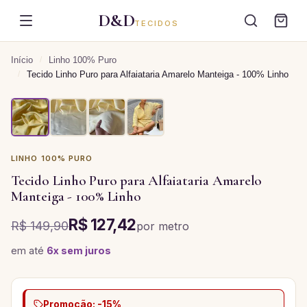
D&D
TECIDOS
Início
/
Linho 100% Puro
/
Tecido Linho Puro para Alfaiataria Amarelo Manteiga - 100% Linho
LINHO 100% PURO
Tecido Linho Puro para Alfaiataria Amarelo
Manteiga - 100% Linho
R$ 127,42
R$ 149,90
por
metro
em até
6
x sem juros
Promoção: -15%