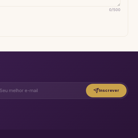
0
/
500
Inscrever