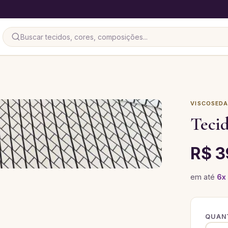
VISCOSED
Tecid
R$ 3
em até
6
x
QUANT