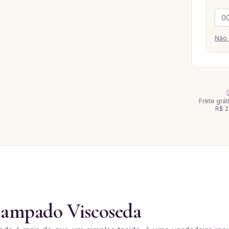
Não 
Frete grá
R$ 2
tampado Viscoseda