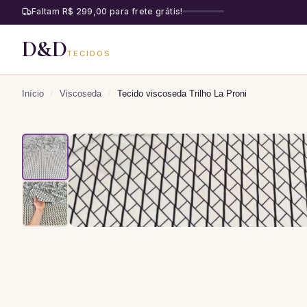
Faltam R$ 299,00 para frete grátis!
D&D
TECIDOS
Início
/
Viscoseda
/
Tecido viscoseda Trilho La Proni