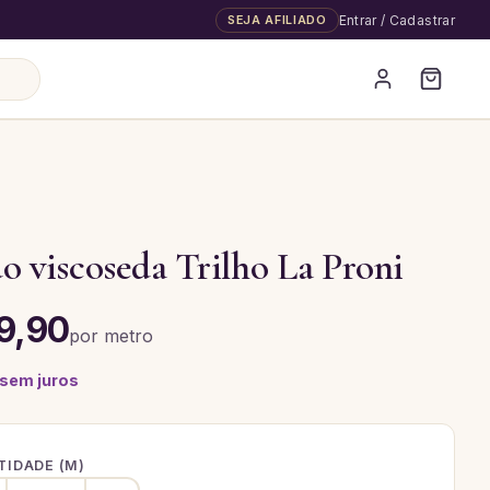
SEJA AFILIADO
Entrar / Cadastrar
A
o viscoseda Trilho La Proni
9,90
por
metro
 sem juros
IDADE (
M
)