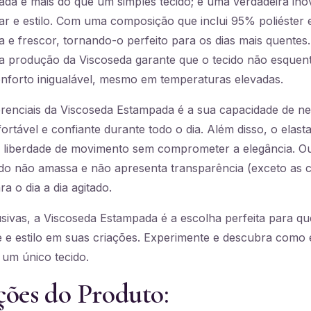
da é mais do que um simples tecido; é uma verdadeira in
ar e estilo. Com uma composição que inclui 95% poliéster 
a e frescor, tornando-o perfeito para os dias mais quentes.
na produção da Viscoseda garante que o tecido não esque
forto inigualável, mesmo em temperaturas elevadas.
renciais da Viscoseda Estampada é a sua capacidade de neu
rtável e confiante durante todo o dia. Além disso, o elast
 liberdade de movimento sem comprometer a elegância. Ou
ecido não amassa e não apresenta transparência (exceto as
a o dia a dia agitado.
ivas, a Viscoseda Estampada é a escolha perfeita para qu
e e estilo em suas criações. Experimente e descubra como é
 um único tecido.
ções do Produto: