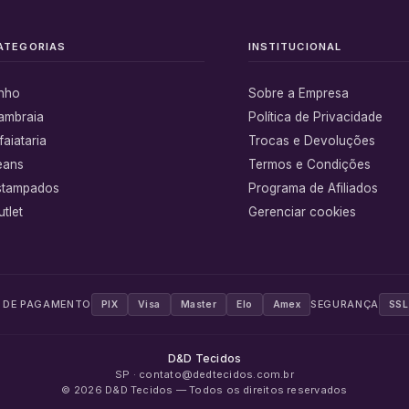
ATEGORIAS
INSTITUCIONAL
inho
Sobre a Empresa
ambraia
Política de Privacidade
faiataria
Trocas e Devoluções
eans
Termos e Condições
stampados
Programa de Afiliados
tlet
Gerenciar cookies
 DE PAGAMENTO
SEGURANÇA
PIX
Visa
Master
Elo
Amex
SSL
D&D Tecidos
SP · contato@dedtecidos.com.br
©
2026
D&D Tecidos
— Todos os direitos reservados