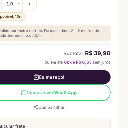
m
sponível:
10
m
ndido por metro corrido. Ex: quantidade 2 = 2 metros de
cido.
Incremento de 0,1m.
R$ 39,90
Subtotal:
ou em até
6
x de
R$ 6,65
sem juros
Eu mereço!
Comprar via WhatsApp
Compartilhar
alcular frete