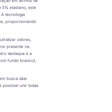
ovação em termos de
e 5% elastano, este
 A tecnologia
nte, proporcionando
tralizar odores,
ano presente na
tro destaque é a
 com fundo branco),
em busca aliar
 possível unir todas