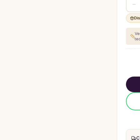
Di
Ve
te
C