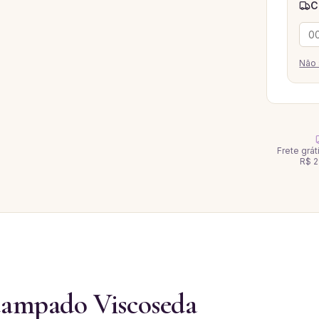
C
Não 
Frete grá
R$ 2
tampado Viscoseda