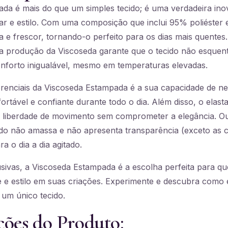
da é mais do que um simples tecido; é uma verdadeira in
ar e estilo. Com uma composição que inclui 95% poliéster 
a e frescor, tornando-o perfeito para os dias mais quentes.
na produção da Viscoseda garante que o tecido não esque
forto inigualável, mesmo em temperaturas elevadas.
renciais da Viscoseda Estampada é a sua capacidade de neu
rtável e confiante durante todo o dia. Além disso, o elast
 liberdade de movimento sem comprometer a elegância. Ou
ecido não amassa e não apresenta transparência (exceto as
a o dia a dia agitado.
ivas, a Viscoseda Estampada é a escolha perfeita para qu
e e estilo em suas criações. Experimente e descubra como é
 um único tecido.
ções do Produto: