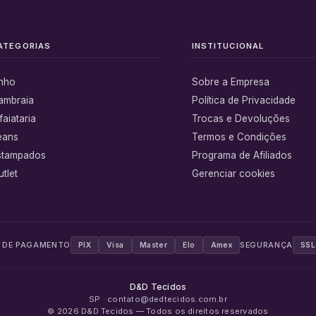
ATEGORIAS
INSTITUCIONAL
inho
Sobre a Empresa
ambraia
Política de Privacidade
faiataria
Trocas e Devoluções
eans
Termos e Condições
stampados
Programa de Afiliados
tlet
Gerenciar cookies
 DE PAGAMENTO
SEGURANÇA
PIX
Visa
Master
Elo
Amex
SSL
D&D Tecidos
SP · contato@dedtecidos.com.br
©
2026
D&D Tecidos
— Todos os direitos reservados