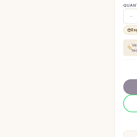
QUANT
Es
Ve
te