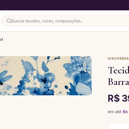
ul
VISCOSED
Teci
Barra
R$ 3
em até
6
x