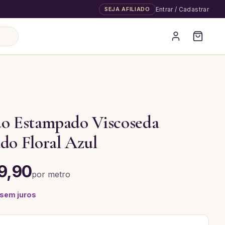
SEJA AFILIADO
Entrar / Cadastrar
A
do Estampado Viscoseda
do Floral Azul
9,90
por
metro
 sem juros