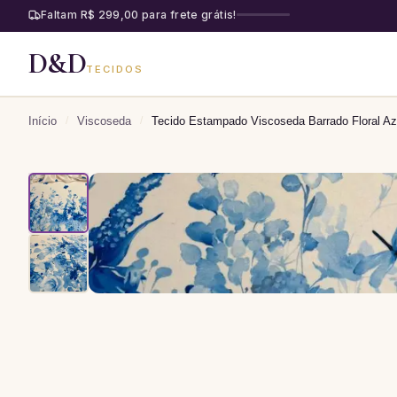
Faltam R$ 299,00 para frete grátis!
D&D
TECIDOS
Início
/
Viscoseda
/
Tecido Estampado Viscoseda Barrado Floral Az