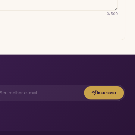
0
/
500
Inscrever