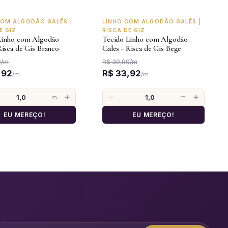
-15%
COM ALGODÃO GALÊS |
LINHO COM ALGODÃO GALÊS |
E GIZ
RISCA DE GIZ
Linho com Algodão
Tecido Linho com Algodão
Risca de Gis Branco
Gales - Risca de Gis Bege
0
/
m
R$ 39,90
/
m
,92
R$ 33,92
/
m
/
m
m
m
EU MEREÇO!
EU MEREÇO!