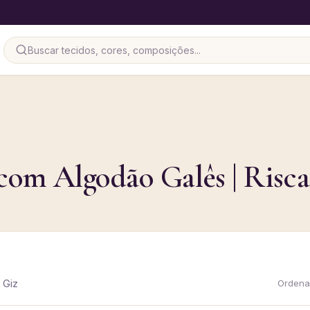
com Algodão Galês | Risca
 Giz
Ordenar