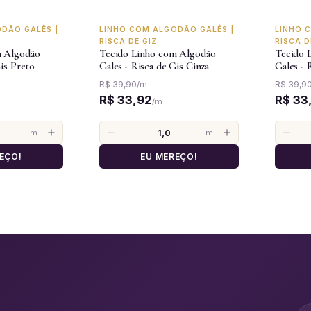
-15%
-15%
DÃO GALÊS |
LINHO COM ALGODÃO GALÊS |
LINHO 
RISCA DE GIZ
RISCA D
m Algodão
Tecido Linho com Algodão
Tecido 
Gis Preto
Gales - Risca de Gis Cinza
Gales - 
R$ 39,90
/
m
R$ 39,9
R$ 33,92
R$ 33
/
m
m
m
EÇO!
EU MEREÇO!