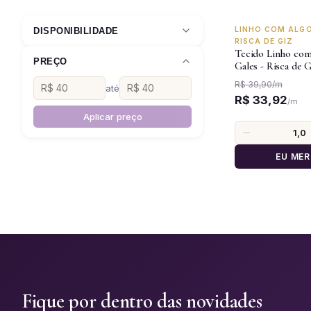
-15%
LINHO COM ALGO
DISPONIBILIDADE
RISCA DE GIZ
Tecido Linho co
PREÇO
Gales - Risca de 
R$ 39,90
/
m
até
R$ 33,92
/
m
Aplicar preço
EU MER
Fique por dentro das novidades