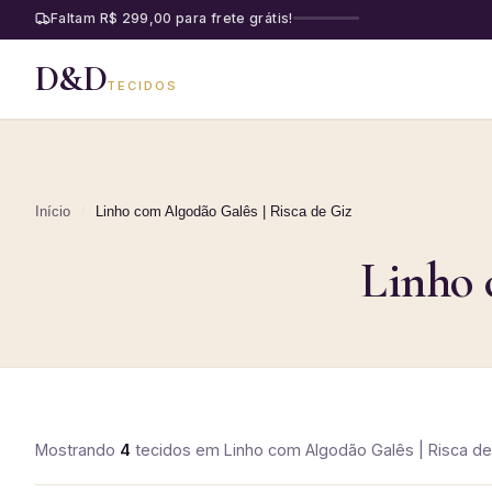
Faltam R$ 299,00 para frete grátis!
D&D
TECIDOS
Início
/
Linho com Algodão Galês | Risca de Giz
Linho 
Mostrando
4
tecidos
em
Linho com Algodão Galês | Risca de