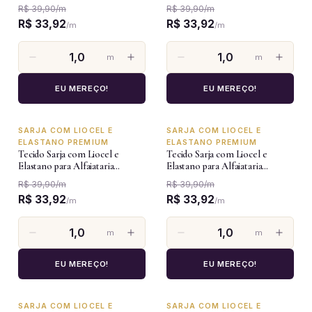
Premium - Verde Militar
Premium - Verde Frio
R$ 39,90
/
m
R$ 39,90
/
m
R$ 33,92
R$ 33,92
/
m
/
m
m
m
EU MEREÇO!
EU MEREÇO!
SARJA COM LIOCEL E
SARJA COM LIOCEL E
-15%
-15%
ELASTANO PREMIUM
ELASTANO PREMIUM
Tecido Sarja com Liocel e
Tecido Sarja com Liocel e
Elastano para Alfaiataria
Elastano para Alfaiataria
Premium - Preto Jeans
Premium - Branco
R$ 39,90
/
m
R$ 39,90
/
m
R$ 33,92
R$ 33,92
/
m
/
m
m
m
EU MEREÇO!
EU MEREÇO!
SARJA COM LIOCEL E
SARJA COM LIOCEL E
-15%
-15%