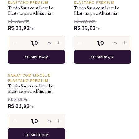
ELASTANO PREMIUM
ELASTANO PREMIUM
Tecido Sarja com Liocel e
Tecido Sarja com Liocel e
Elastano para Alfaiataria
Elastano para Alfaiataria
Premium - Bege
Premium - Azul Jeans
R$ 39,90
/
m
R$ 39,90
/
m
R$ 33,92
R$ 33,92
/
m
/
m
m
m
EU MEREÇO!
EU MEREÇO!
SARJA COM LIOCEL E
-15%
ELASTANO PREMIUM
Tecido Sarja com Liocel e
Elastano para Alfaiataria
Premium - Azul Bebê
R$ 39,90
/
m
R$ 33,92
/
m
m
EU MEREÇO!