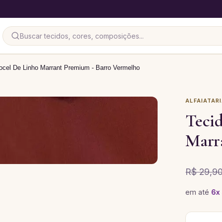
Liocel De Linho Marrant Premium - Barro Vermelho
ALFAIATARI
Tecid
Marr
R$ 29,9
em até
6
x