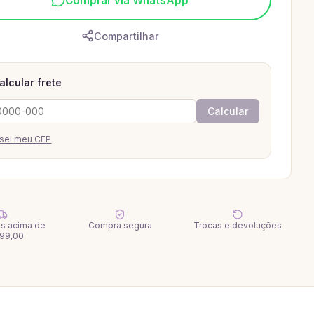
Comprar via WhatsApp
Compartilhar
alcular frete
Calcular
sei meu CEP
tis acima de
Compra segura
Trocas e devoluções
99,00