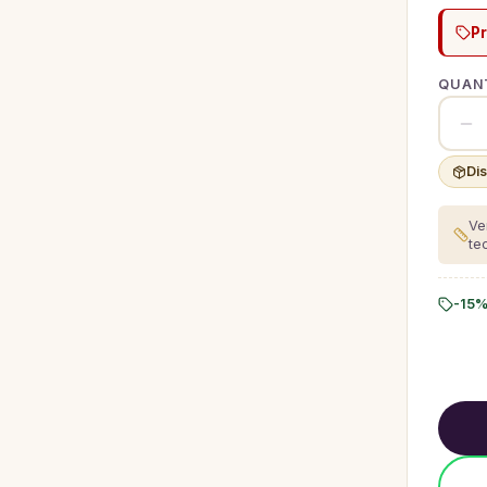
P
QUANT
Di
Ve
te
-15