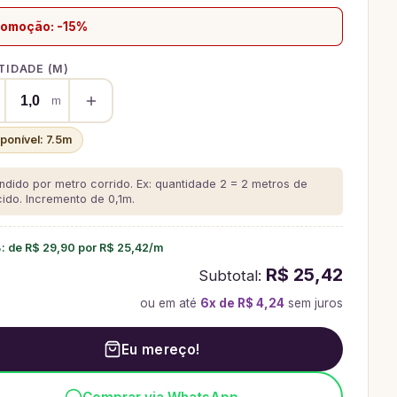
romoção: -15%
IDADE (
M
)
m
sponível:
7.5
m
ndido por metro corrido. Ex: quantidade 2 = 2 metros de
cido.
Incremento de 0,1m.
%
: de
R$ 29,90
por
R$ 25,42
/
m
R$ 25,42
Subtotal:
ou em até
6
x de
R$ 4,24
sem juros
Eu mereço!