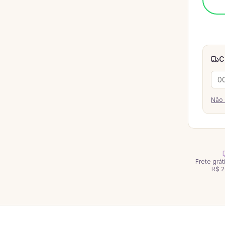
C
Não 
Frete grá
R$ 2