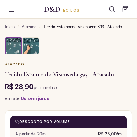
D&D
TECIDOS
Início
/
Atacado
/
Tecido Estampado Viscoseda 393 - Atacado
ATACADO
Tecido Estampado Viscoseda 393 - Atacado
R$ 28,90
por
metro
em até
6
x sem juros
DESCONTO POR VOLUME
A partir de
20
m
R$ 25,00
/
m