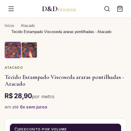
D&D
TECIDOS
Início
/
Atacado
/
Tecido Estampado Viscoseda araras pontilhadas - Atacado
ATACADO
Tecido Estampado Viscoseda araras pontilhadas -
Atacado
R$ 28,90
por
metro
em até
6
x sem juros
DESCONTO POR VOLUME