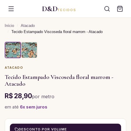
D&D
TECIDOS
Início
/
Atacado
/
Tecido Estampado Viscoseda floral marrom - Atacado
ATACADO
Tecido Estampado Viscoseda floral marrom -
Atacado
R$ 28,90
por
metro
em até
6
x sem juros
DESCONTO POR VOLUME