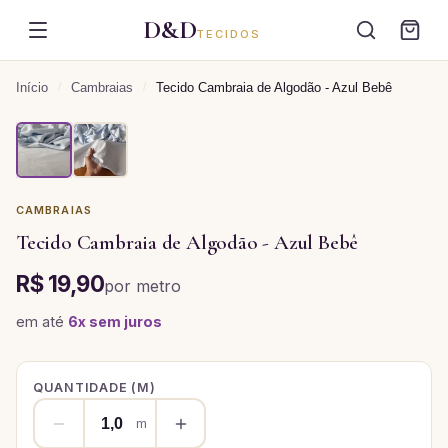
D&D
TECIDOS
Início
/
Cambraias
/
Tecido Cambraia de Algodão - Azul Bebê
CAMBRAIAS
Tecido Cambraia de Algodão - Azul Bebê
R$ 19,90
por
metro
em até
6
x sem juros
QUANTIDADE (
M
)
m