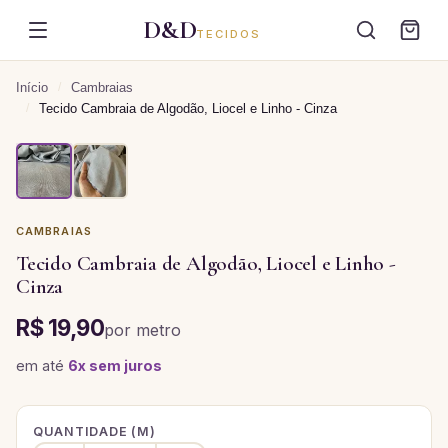
D&D
TECIDOS
Início
/
Cambraias
/
Tecido Cambraia de Algodão, Liocel e Linho - Cinza
CAMBRAIAS
Tecido Cambraia de Algodão, Liocel e Linho -
Cinza
R$ 19,90
por
metro
em até
6
x sem juros
QUANTIDADE (
M
)