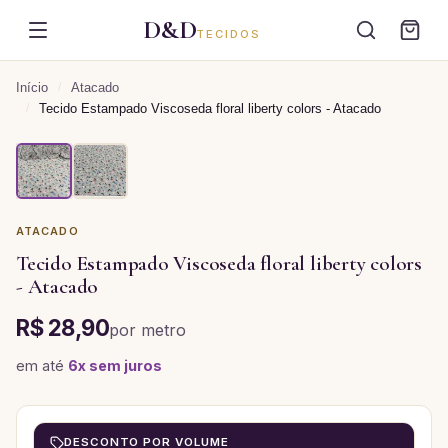
D&D
TECIDOS
Início
/
Atacado
/
Tecido Estampado Viscoseda floral liberty colors - Atacado
ATACADO
Tecido Estampado Viscoseda floral liberty colors
- Atacado
R$ 28,90
por
metro
em até
6
x sem juros
DESCONTO POR VOLUME