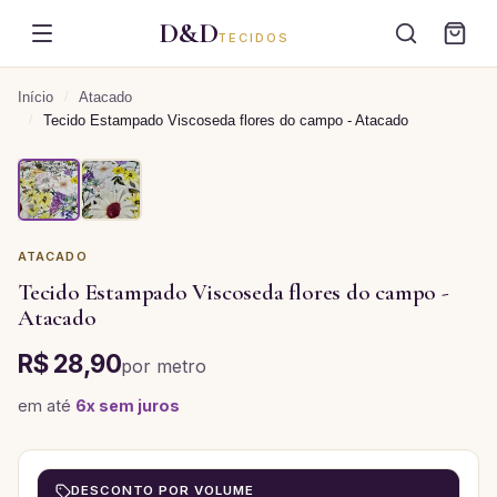
D&D
TECIDOS
Início
/
Atacado
/
Tecido Estampado Viscoseda flores do campo - Atacado
ATACADO
Tecido Estampado Viscoseda flores do campo -
Atacado
R$ 28,90
por
metro
em até
6
x sem juros
DESCONTO POR VOLUME