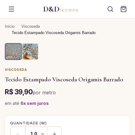
D&D
TECIDOS
Início
/
Viscoseda
/
Tecido Estampado Viscoseda Origamis Barrado
VISCOSEDA
Tecido Estampado Viscoseda Origamis Barrado
R$ 39,90
por
metro
em até
6
x sem juros
QUANTIDADE (
M
)
m