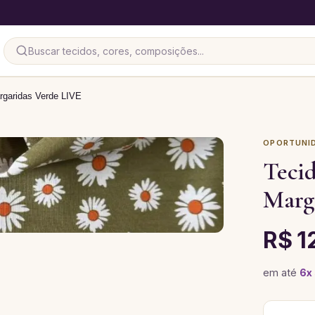
garidas Verde LIVE
OPORTUNID
Tecid
Marg
R$ 1
em até
6
x