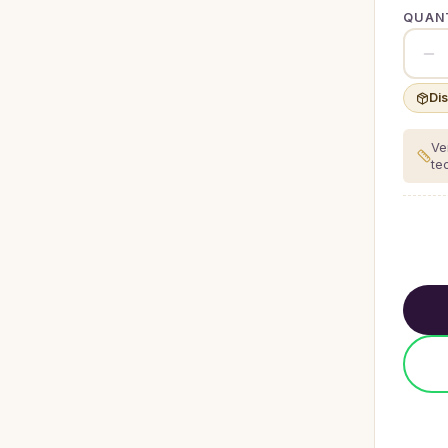
QUANT
Di
Ve
te