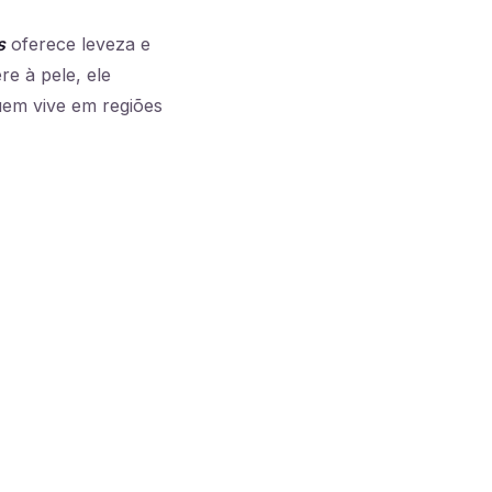
s
oferece leveza e
e à pele, ele
uem vive em regiões