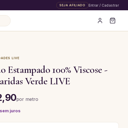
SEJA AFILIADO
Entrar / Cadastrar
ADES LIVE
o Estampado 100% Viscose -
aridas Verde LIVE
2,90
por
metro
 sem juros