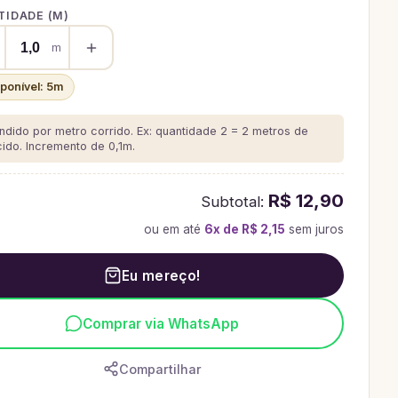
IDADE (
M
)
m
sponível:
5
m
ndido por metro corrido. Ex: quantidade 2 = 2 metros de
cido.
Incremento de 0,1m.
R$ 12,90
Subtotal:
ou em até
6
x de
R$ 2,15
sem juros
Eu mereço!
Comprar via WhatsApp
Compartilhar