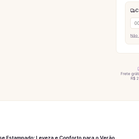
C
Não 
Frete grá
R$ 2
e Estampado: Leveza e Conforto para o Verão