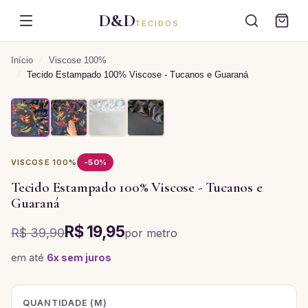
D&D
TECIDOS
Início
/
Viscose 100%
/
Tecido Estampado 100% Viscose - Tucanos e Guaraná
VISCOSE 100%
-
50
%
Tecido Estampado 100% Viscose - Tucanos e
Guaraná
R$ 19,95
R$ 39,90
por
metro
em até
6
x sem juros
QUANTIDADE (
M
)