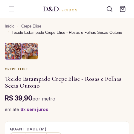
D&D
TECIDOS
Início
/
Crepe Elise
/
Tecido Estampado Crepe Elise - Rosas e Folhas Secas Outono
CREPE ELISE
Tecido Estampado Crepe Elise - Rosas e Folhas
Secas Outono
R$ 39,90
por
metro
em até
6
x sem juros
QUANTIDADE (
M
)