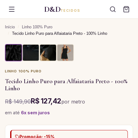
D&D
TECIDOS
Início
/
Linho 100% Puro
/
Tecido Linho Puro para Alfaiataria Preto - 100% Linho
LINHO 100% PURO
Tecido Linho Puro para Alfaiataria Preto - 100%
Linho
R$ 127,42
R$ 149,90
por
metro
em até
6
x sem juros
Promoção: -15%