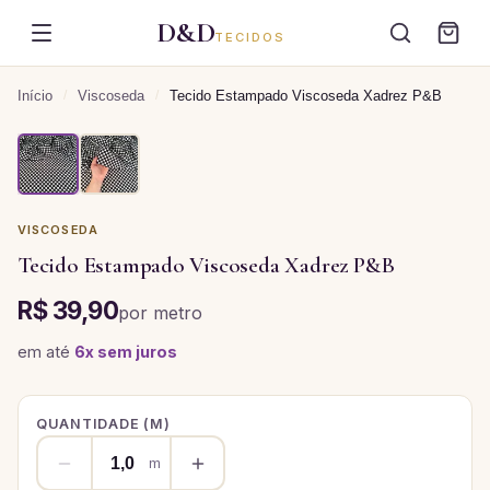
D&D
TECIDOS
Início
/
Viscoseda
/
Tecido Estampado Viscoseda Xadrez P&B
VISCOSEDA
Tecido Estampado Viscoseda Xadrez P&B
R$ 39,90
por
metro
em até
6
x sem juros
QUANTIDADE (
M
)
m