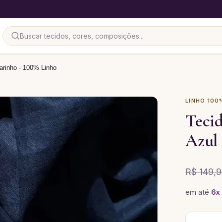
Marinho - 100% Linho
LINHO 100
Tecid
Azul
R$ 149,
em até
6
x