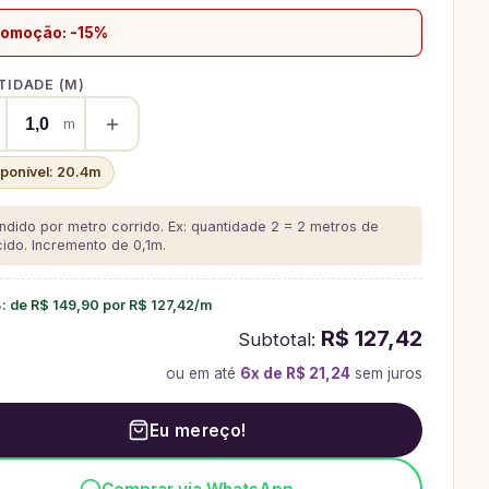
romoção: -15%
IDADE (
M
)
m
sponível:
20.4
m
ndido por metro corrido. Ex: quantidade 2 = 2 metros de
cido.
Incremento de 0,1m.
%
: de
R$ 149,90
por
R$ 127,42
/
m
R$ 127,42
Subtotal:
ou em até
6
x de
R$ 21,24
sem juros
Eu mereço!