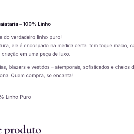
faiataria – 100% Linho
a do verdadeiro linho puro!
ra, ele é encorpado na medida certa, tem toque macio, c
 criação em uma peça de luxo.
ias, blazers e vestidos – atemporais, sofisticados e cheios de
xona. Quem compra, se encanta!
% Linho Puro
e produto