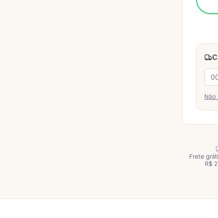
C
Não 
Frete grá
R$ 2