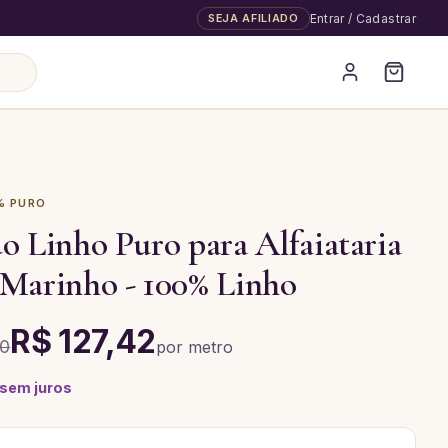
SEJA AFILIADO
Entrar / Cadastrar
% PURO
o Linho Puro para Alfaiataria
 Marinho - 100% Linho
R$ 127,42
90
por
metro
 sem juros