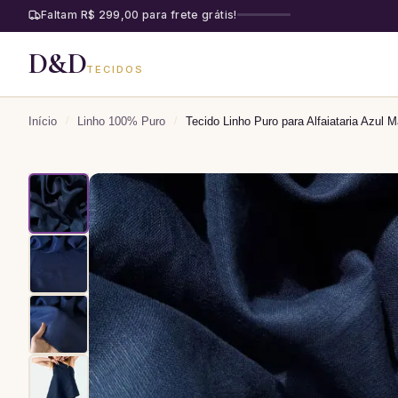
Faltam R$ 299,00 para frete grátis!
D&D
TECIDOS
Início
/
Linho 100% Puro
/
Tecido Linho Puro para Alfaiataria Azul 