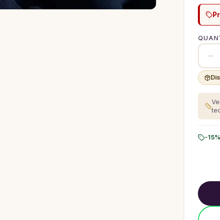
P
QUANT
Di
Ve
te
-15