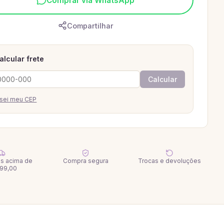
Comprar via WhatsApp
Compartilhar
alcular frete
Calcular
sei meu CEP
tis acima de
Compra segura
Trocas e devoluções
99,00