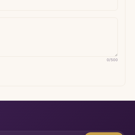
0
/
500