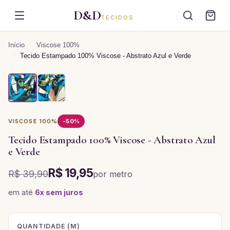
D&D
TECIDOS
Início
/
Viscose 100%
/
Tecido Estampado 100% Viscose - Abstrato Azul e Verde
VISCOSE 100%
-
50
%
Tecido Estampado 100% Viscose - Abstrato Azul
e Verde
R$ 19,95
R$ 39,90
por
metro
em até
6
x sem juros
QUANTIDADE (
M
)