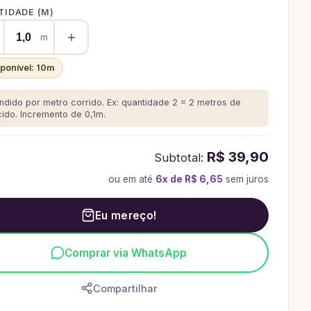
IDADE (
M
)
m
sponível:
10
m
ndido por metro corrido. Ex: quantidade 2 = 2 metros de
cido.
Incremento de 0,1m.
R$ 39,90
Subtotal:
ou em até
6
x de
R$ 6,65
sem juros
Eu mereço!
Comprar via WhatsApp
Compartilhar