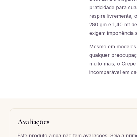
praticidade para su
respire livremente,
280 gm e 1,40 mt de
exigem imponência s
Mesmo em modelos c
qualquer preocupaçã
muito mais, o Crepe
incomparável em cad
Avaliações
Este produto ainda não tem avaliações. Seja a prime