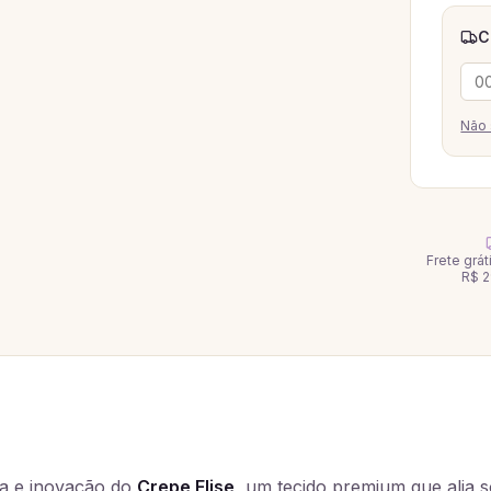
C
Não 
Frete grá
R$ 2
ia e inovação do
Crepe Elise,
um tecido premium que alia so