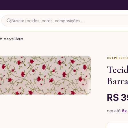
m Merveillieux
CREPE ELIS
Tecid
Barra
R$ 3
em até
6
x