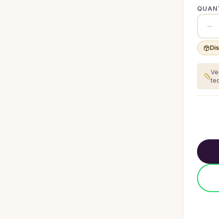
QUANT
Di
Ve
te