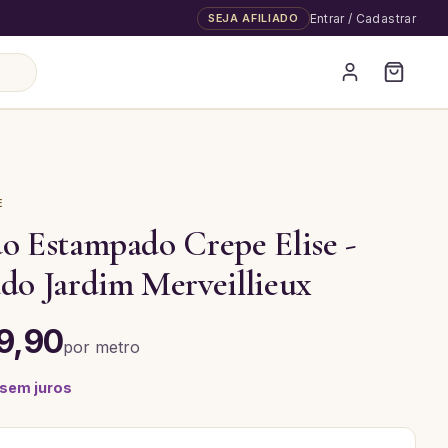
SEJA AFILIADO
Entrar / Cadastrar
E
o Estampado Crepe Elise -
do Jardim Merveillieux
9,90
por
metro
 sem juros