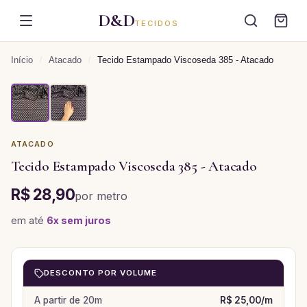
D&D
TECIDOS
Início
/
Atacado
/
Tecido Estampado Viscoseda 385 - Atacado
ATACADO
Tecido Estampado Viscoseda 385 - Atacado
R$ 28,90
por
metro
em até
6
x sem juros
DESCONTO POR VOLUME
A partir de
20
m
R$ 25,00
/
m