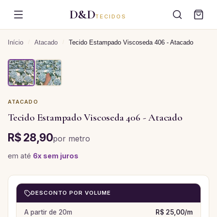
D&D
TECIDOS
Início
/
Atacado
/
Tecido Estampado Viscoseda 406 - Atacado
ATACADO
Tecido Estampado Viscoseda 406 - Atacado
R$ 28,90
por
metro
em até
6
x sem juros
DESCONTO POR VOLUME
A partir de
20
m
R$ 25,00
/
m