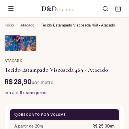
D&D
TECIDOS
Início
/
Atacado
/
Tecido Estampado Viscoseda 469 - Atacado
ATACADO
Tecido Estampado Viscoseda 469 - Atacado
R$ 28,90
por
metro
em até
6
x sem juros
DESCONTO POR VOLUME
A partir de
20
m
R$ 25,00
/
m