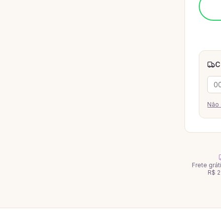
C
Não 
Frete grá
R$ 2