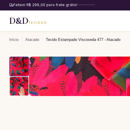
Faltam R$ 299,00 para frete grátis!
D&D
TECIDOS
Início
/
Atacado
/
Tecido Estampado Viscoseda 477 - Atacado