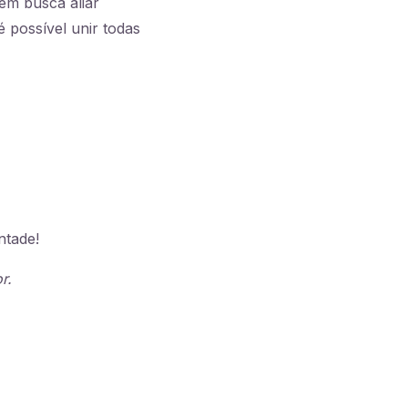
em busca aliar
 possível unir todas
ntade!
r.