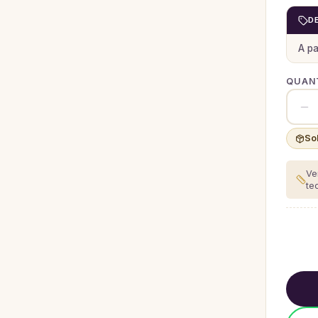
D
A pa
QUANT
So
Ve
te