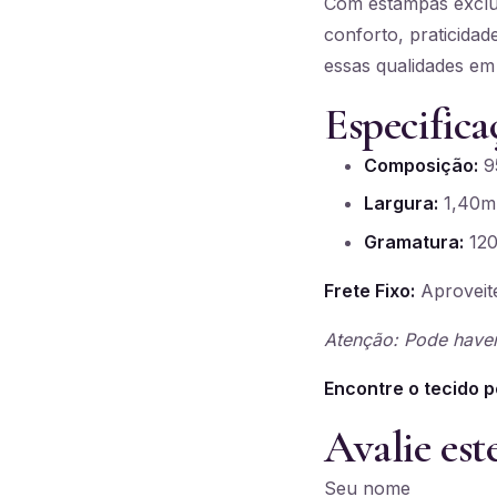
Com estampas exclus
conforto, praticidad
essas qualidades em
Especifica
Composição:
95
Largura:
1,40m
Gramatura:
120
Frete Fixo:
Aproveite
Atenção: Pode haver
Encontre o tecido p
Avalie est
Seu nome