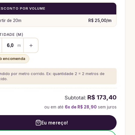
ESCONTO POR VOLUME
rtir de
20
m
R$ 25,00
/
m
IDADE (
M
)
m
b encomenda
ndido por metro corrido. Ex: quantidade 2 = 2 metros de
cido.
R$ 173,40
Subtotal:
ou em até
6
x de
R$ 28,90
sem juros
Eu mereço!