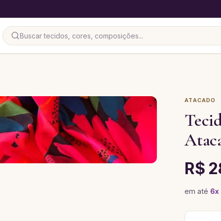
ATACADO
Tecid
Atac
R$ 2
em até
6
x