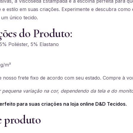
ivas, a Viscoseda Estampada é a escolha perfeita para qu
e e estilo em suas criações. Experimente e descubra como é
 um único tecido.
ções do Produto:
% Poliéster, 5% Elastano
g/m²
 nosso frete fixo de acordo com seu estado. Compre à vo
 pequena variação na cor, dependendo da tela e do monito
erfeito para suas criações na loja online D&D Tecidos.
e produto