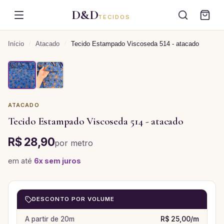
D&D
TECIDOS
Início
/
Atacado
/
Tecido Estampado Viscoseda 514 - atacado
ATACADO
Tecido Estampado Viscoseda 514 - atacado
R$ 28,90
por
metro
em até
6
x sem juros
DESCONTO POR VOLUME
A partir de
20
m
R$ 25,00
/
m