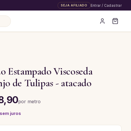
SEJA AFILIADO
Entrar / Cadastrar
do Estampado Viscoseda
jo de Tulipas - atacado
8,90
por
metro
 sem juros