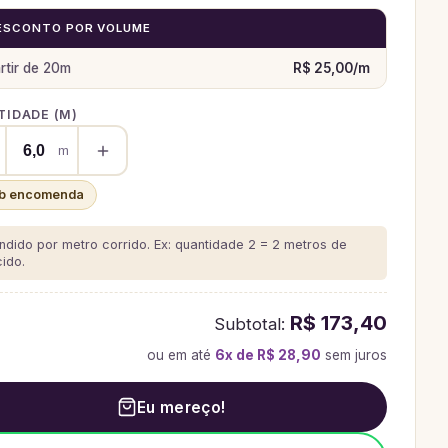
ESCONTO POR VOLUME
rtir de
20
m
R$ 25,00
/
m
IDADE (
M
)
m
b encomenda
ndido por metro corrido. Ex: quantidade 2 = 2 metros de
cido.
R$ 173,40
Subtotal:
ou em até
6
x de
R$ 28,90
sem juros
Eu mereço!