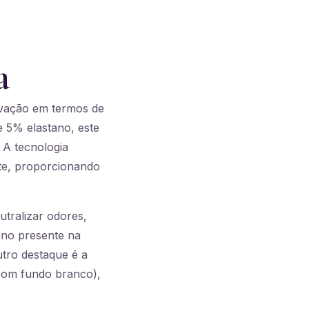
a
ovação em termos de
e 5% elastano, este
 A tecnologia
nte, proporcionando
tralizar odores,
ano presente na
tro destaque é a
 com fundo branco),