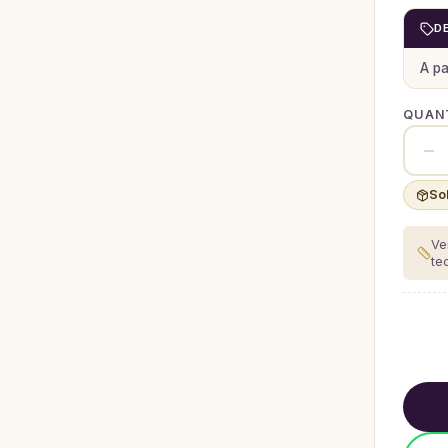
D
A pa
QUANT
So
Ve
te