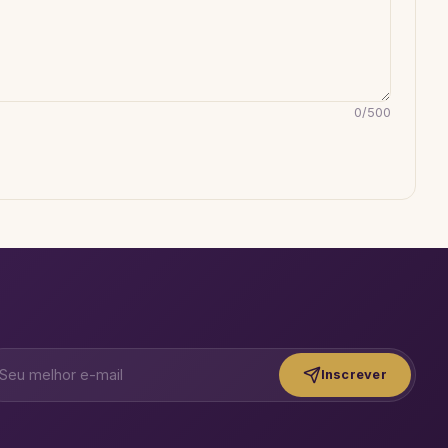
0
/
500
Inscrever