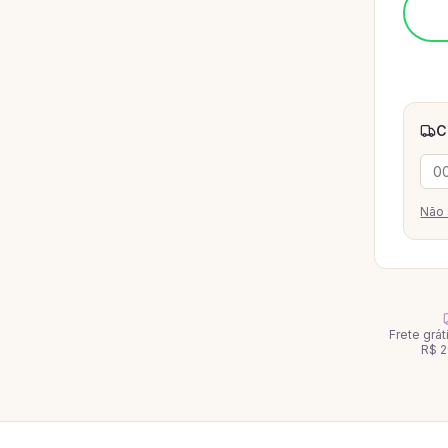
C
Não 
Frete grá
R$ 2