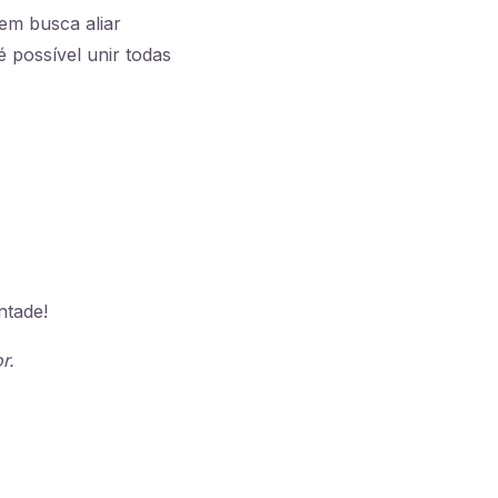
em busca aliar
 possível unir todas
ntade!
r.