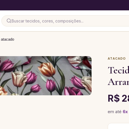
 atacado
ATACADO
Teci
Arran
R$ 2
em até
6
x