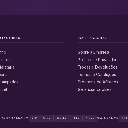
ATEGORIAS
INSTITUCIONAL
inho
Sobre a Empresa
ambraia
Política de Privacidade
faiataria
Trocas e Devoluções
eans
Termos e Condições
stampados
Programa de Afiliados
tlet
Gerenciar cookies
 DE PAGAMENTO
SEGURANÇA
PIX
Visa
Master
Elo
Amex
SSL