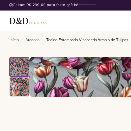
Faltam R$ 299,00 para frete grátis!
D&D
TECIDOS
Início
/
Atacado
/
Tecido Estampado Viscoseda Arranjo de Tulipas -