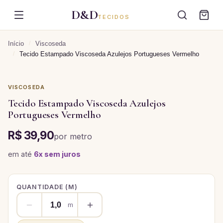
D&D
TECIDOS
Início
/
Viscoseda
/
Tecido Estampado Viscoseda Azulejos Portugueses Vermelho
VISCOSEDA
Tecido Estampado Viscoseda Azulejos
Portugueses Vermelho
R$ 39,90
por
metro
em até
6
x sem juros
QUANTIDADE (
M
)
m