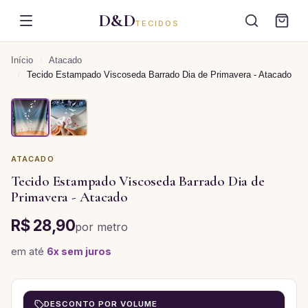
D&D
TECIDOS
Início
/
Atacado
/
Tecido Estampado Viscoseda Barrado Dia de Primavera - Atacado
ATACADO
Tecido Estampado Viscoseda Barrado Dia de
Primavera - Atacado
R$ 28,90
por
metro
em até
6
x sem juros
DESCONTO POR VOLUME