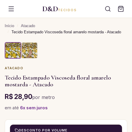
D&D
TECIDOS
Início
/
Atacado
/
Tecido Estampado Viscoseda floral amarelo mostarda - Atacado
ATACADO
Tecido Estampado Viscoseda floral amarelo
mostarda - Atacado
R$ 28,90
por
metro
em até
6
x sem juros
DESCONTO POR VOLUME