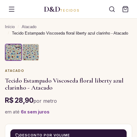
D&D
TECIDOS
Início
/
Atacado
/
Tecido Estampado Viscoseda floral liberty azul clarinho - Atacado
ATACADO
Tecido Estampado Viscoseda floral liberty azul
clarinho - Atacado
R$ 28,90
por
metro
em até
6
x sem juros
DESCONTO POR VOLUME