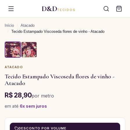
D&D
TECIDOS
Início
/
Atacado
/
Tecido Estampado Viscoseda flores de vinho - Atacado
ATACADO
Tecido Estampado Viscoseda flores de vinho -
Atacado
R$ 28,90
por
metro
em até
6
x sem juros
DESCONTO POR VOLUME