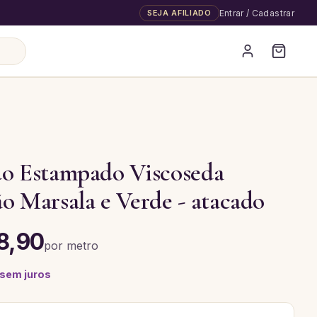
SEJA AFILIADO
Entrar / Cadastrar
do Estampado Viscoseda
o Marsala e Verde - atacado
8,90
por
metro
 sem juros