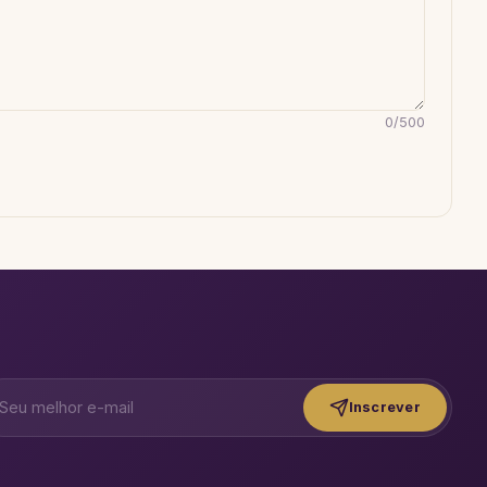
0
/
500
Inscrever