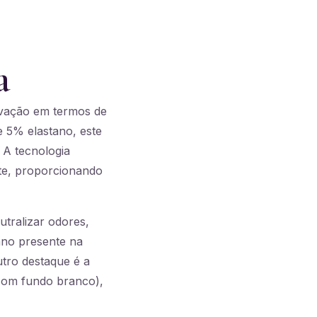
a
ovação em termos de
e 5% elastano, este
 A tecnologia
nte, proporcionando
tralizar odores,
ano presente na
tro destaque é a
 com fundo branco),