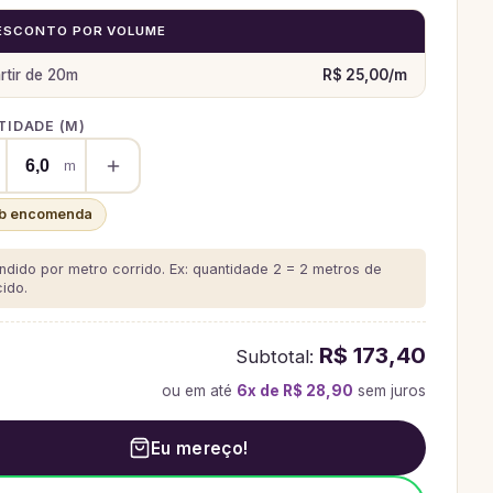
ESCONTO POR VOLUME
rtir de
20
m
R$ 25,00
/
m
IDADE (
M
)
m
b encomenda
ndido por metro corrido. Ex: quantidade 2 = 2 metros de
cido.
R$ 173,40
Subtotal:
ou em até
6
x de
R$ 28,90
sem juros
Eu mereço!