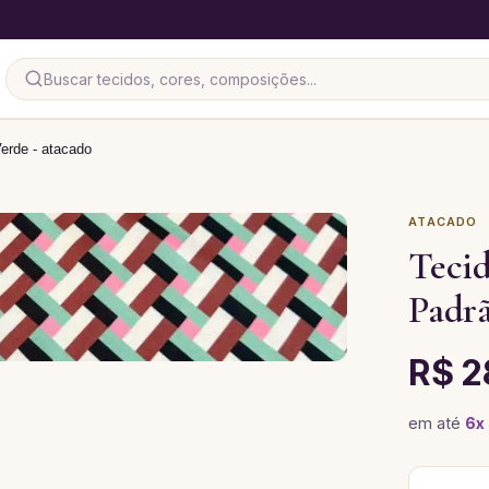
erde - atacado
ATACADO
Teci
Padrã
R$ 2
em até
6
x