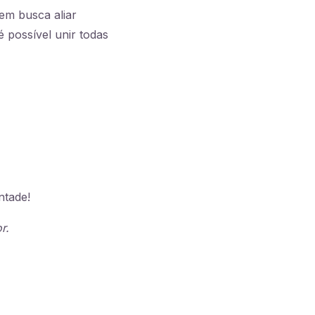
em busca aliar
 possível unir todas
ntade!
r.