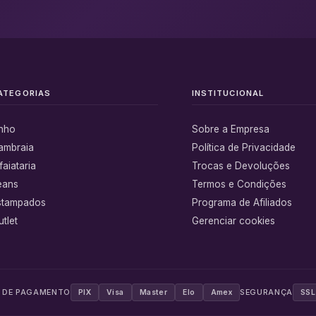
ATEGORIAS
INSTITUCIONAL
inho
Sobre a Empresa
ambraia
Política de Privacidade
faiataria
Trocas e Devoluções
eans
Termos e Condições
stampados
Programa de Afiliados
tlet
Gerenciar cookies
 DE PAGAMENTO
SEGURANÇA
PIX
Visa
Master
Elo
Amex
SSL