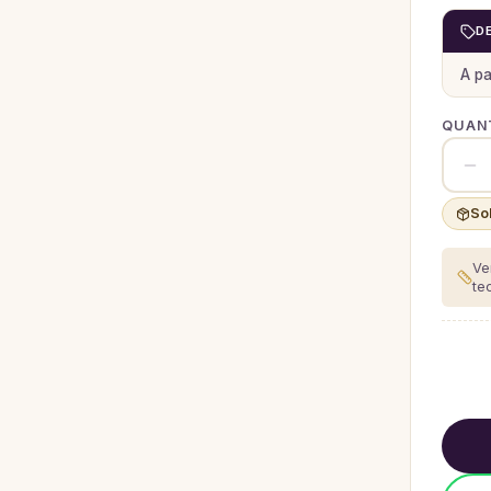
D
A pa
QUANT
So
Ve
te