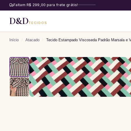
Faltam R$ 299,00 para frete grátis!
D&D
TECIDOS
Início
/
Atacado
/
Tecido Estampado Viscoseda Padrão Marsala e V