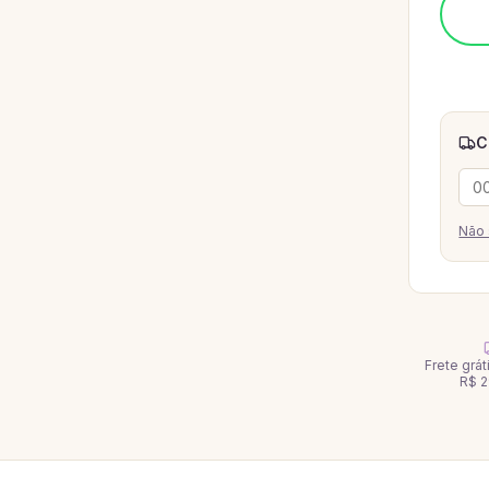
C
Não 
Frete grá
R$ 2