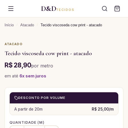
D&D
TECIDOS
Início
/
Atacado
/
Tecido viscoseda cow print - atacado
ATACADO
Tecido viscoseda cow print - atacado
R$ 28,90
por
metro
em até
6
x sem juros
DESCONTO POR VOLUME
A partir de
20
m
R$ 25,00
/
m
QUANTIDADE (
M
)