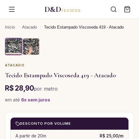
D&D
TECIDOS
Início
/
Atacado
/
Tecido Estampado Viscoseda 419 - Atacado
ATACADO
Tecido Estampado Viscoseda 419 - Atacado
R$ 28,90
por
metro
em até
6
x sem juros
DESCONTO POR VOLUME
A partir de
20
m
R$ 25,00
/
m