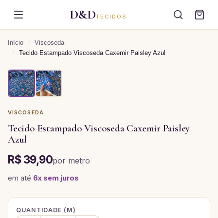
D&D
TECIDOS
Início
/
Viscoseda
/
Tecido Estampado Viscoseda Caxemir Paisley Azul
VISCOSEDA
Tecido Estampado Viscoseda Caxemir Paisley
Azul
R$ 39,90
por
metro
em até
6
x sem juros
QUANTIDADE (
M
)