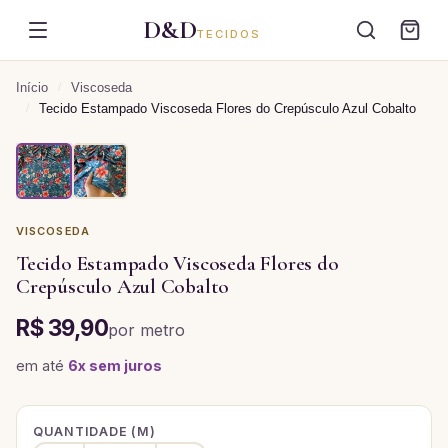
D&D
TECIDOS
Início
/
Viscoseda
/
Tecido Estampado Viscoseda Flores do Crepúsculo Azul Cobalto
VISCOSEDA
Tecido Estampado Viscoseda Flores do
Crepúsculo Azul Cobalto
R$ 39,90
por
metro
em até
6
x sem juros
QUANTIDADE (
M
)