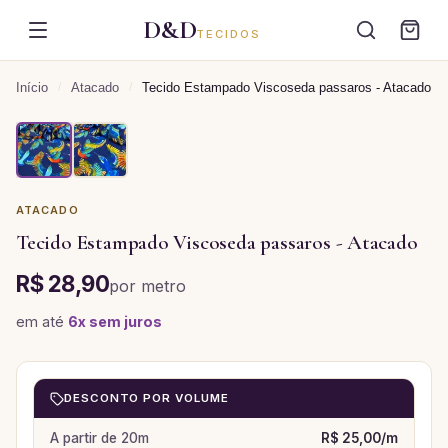
D&D
TECIDOS
Início
/
Atacado
/
Tecido Estampado Viscoseda passaros - Atacado
ATACADO
Tecido Estampado Viscoseda passaros - Atacado
R$ 28,90
por
metro
em até
6
x sem juros
DESCONTO POR VOLUME
A partir de
20
m
R$ 25,00
/
m