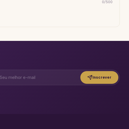
0
/
500
Inscrever