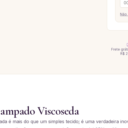
Não 
Frete grá
R$ 2
tampado Viscoseda
da é mais do que um simples tecido; é uma verdadeira in