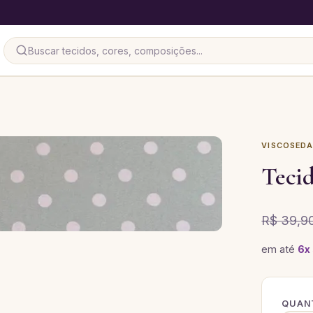
VISCOSED
Teci
R$ 39,9
em até
6
x
QUANT