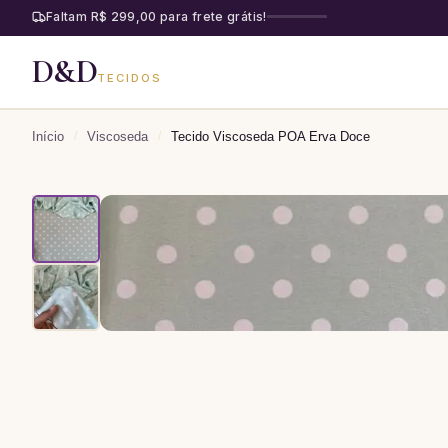
Faltam R$ 299,00 para frete grátis!
D&D
TECIDOS
Início
/
Viscoseda
/
Tecido Viscoseda POA Erva Doce