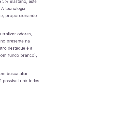
e 5% elastano, este
 A tecnologia
nte, proporcionando
tralizar odores,
ano presente na
tro destaque é a
 com fundo branco),
em busca aliar
 possível unir todas