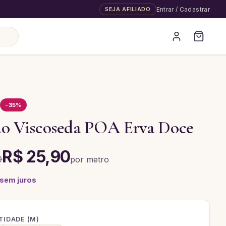
SEJA AFILIADO
Entrar / Cadastrar
A
-
35
%
do Viscoseda POA Erva Doce
R$ 25,90
0
por
metro
 sem juros
IDADE (
M
)