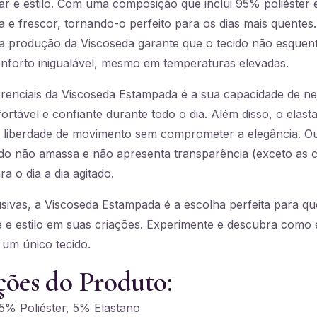
ar e estilo. Com uma composição que inclui 95% poliéster 
a e frescor, tornando-o perfeito para os dias mais quentes.
na produção da Viscoseda garante que o tecido não esque
forto inigualável, mesmo em temperaturas elevadas.
renciais da Viscoseda Estampada é a sua capacidade de neu
rtável e confiante durante todo o dia. Além disso, o elast
 liberdade de movimento sem comprometer a elegância. Ou
ecido não amassa e não apresenta transparência (exceto as
a o dia a dia agitado.
ivas, a Viscoseda Estampada é a escolha perfeita para qu
e e estilo em suas criações. Experimente e descubra como é
 um único tecido.
ções do Produto:
% Poliéster, 5% Elastano